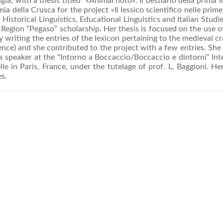
ugia, with a thesis titled "«Animal noto». Il bestiario della prim
mia della Crusca for the project «Il lessico scientifico nelle pri
istorical Linguistics, Educational Linguistics and Italian Studies
ny Region “Pegaso” scholarship. Her thesis is focused on the use 
 writing the entries of the lexicon pertaining to the medieval c
nce) and she contributed to the project with a few entries. She 
a speaker at the "Intorno a Boccaccio/Boccaccio e dintorni" Int
 in Paris, France, under the tutelage of prof. L. Baggioni. Her r
es.