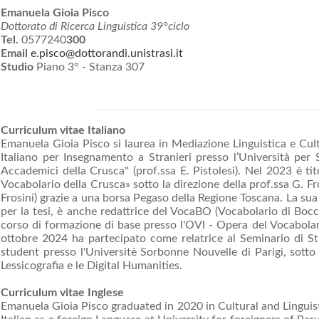
Emanuela Gioia Pisco
Dottorato di Ricerca Linguistica 39°ciclo
Tel.
0577240
300
Email
e.pisco@dottorandi.unistrasi.it
Studio
Piano 3° - Stanza 307
Curriculum vitae Italiano
Emanuela Gioia Pisco si laurea in Mediazione Linguistica e Cult
Italiano per Insegnamento a Stranieri presso l’Università per 
Accademici della Crusca" (prof.ssa E. Pistolesi). Nel 2023 è tit
Vocabolario della Crusca» sotto la direzione della prof.ssa G. Fr
Frosini) grazie a una borsa Pegaso della Regione Toscana. La sua
per la tesi, è anche redattrice del VocaBO (Vocabolario di Bocc
corso di formazione di base presso l'OVI - Opera del Vocabolario
ottobre 2024 ha partecipato come relatrice al Seminario di St
student presso l'Universitè Sorbonne Nouvelle di Parigi, sotto la
Lessicografia e le Digital Humanities.
Curriculum vitae Inglese
Emanuela Gioia Pisco graduated in 2020 in Cultural and Linguist