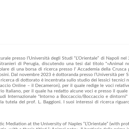
urale presso l’Università degli Studi “L’Orientale” di Napoli nel
Stranieri di Perugia, discutendo una tesi dal titolo "«Animal no
olare di una borsa di ricerca presso l' Accademia della Crusca pe
osini. Dal novembre 2023 è dottoranda presso l’Università per Stra
 ricerca di dottorato è incentrata sullo studio dei lessici tecnic
accio Online – il Decameron), per il quale redige le voci relat
 Italiano, per il quale ha redatto alcune voci e presso il quale 
udi Internazionale "Intorno a Boccaccio/Boccaccio e dintorni" a
 tutela del prof. L. Baggioni. I suoi interessi di ricerca riguard
ic Mediation at the University of Naples “L’Orientale” (with pr