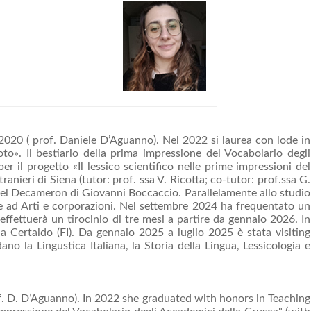
 2020 ( prof. Daniele D’Aguanno). Nel 2022 si laurea con lode in
to». Il bestiario della prima impressione del Vocabolario degli
r il progetto «Il lessico scientifico nelle prime impressioni del
nieri di Siena (tutor: prof. ssa V. Ricotta; co-tutor: prof.ssa G.
i nel Decameron di Giovanni Boccaccio. Parallelamente allo studio
ive ad Arti e corporazioni. Nel settembre 2024 ha frequentato un
effettuerà un tirocinio di tre mesi a partire da gennaio 2026. In
 Certaldo (FI). Da gennaio 2025 a luglio 2025 è stata visiting
ano la Lingustica Italiana, la Storia della Lingua, Lessicologia e
of. D. D’Aguanno). In 2022 she graduated with honors in Teaching