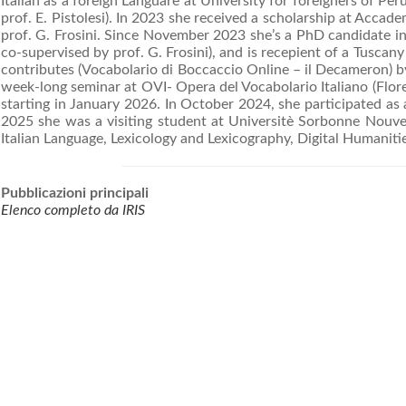
Italian as a foreign Languare at University for foreigners of Per
prof. E. Pistolesi). In 2023 she received a scholarship at Accade
prof. G. Frosini. Since November 2023 she’s a PhD candidate in H
co-supervised by prof. G. Frosini), and is recepient of a Tusca
contributes (Vocabolario di Boccaccio Online – il Decameron) by
week-long seminar at OVI- Opera del Vocabolario Italiano (Flore
starting in January 2026. In October 2024, she participated as 
2025 she was a visiting student at Universitè Sorbonne Nouvelle
Italian Language, Lexicology and Lexicography, Digital Humaniti
Pubblicazioni principali
Elenco completo da IRIS