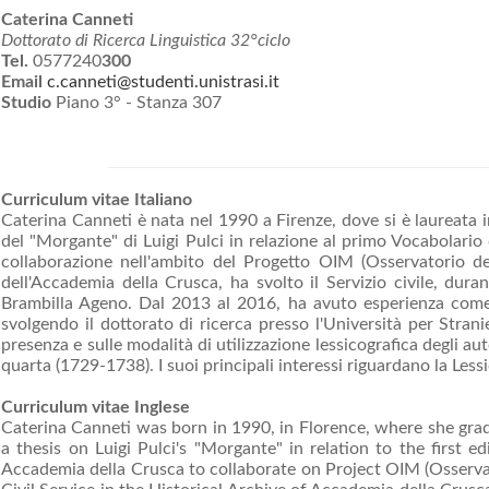
Caterina Canneti
Dottorato di Ricerca Linguistica 32°ciclo
Tel.
0577240
300
Email
c.canneti@studenti.unistrasi.it
Studio
Piano 3° - Stanza 307
Curriculum vitae Italiano
Caterina Canneti è nata nel 1990 a Firenze, dove si è laureata 
del "Morgante" di Luigi Pulci in relazione al primo Vocabolario
collaborazione nell'ambito del Progetto OIM (Osservatorio deg
dell'Accademia della Crusca, ha svolto il Servizio civile, dura
Brambilla Ageno. Dal 2013 al 2016, ha avuto esperienza come tu
svolgendo il dottorato di ricerca presso l'Università per Stranie
presenza e sulle modalità di utilizzazione lessicografica degli aut
quarta (1729-1738). I suoi principali interessi riguardano la Lessico
Curriculum vitae Inglese
Caterina Canneti was born in 1990, in Florence, where she gra
a thesis on Luigi Pulci's "Morgante" in relation to the first 
Accademia della Crusca to collaborate on Project OIM (Osserva